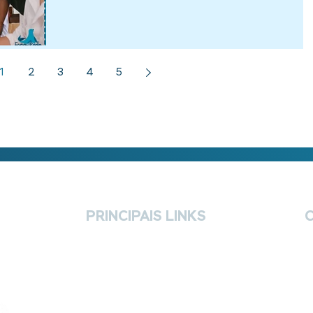
1
2
3
4
5
PRINCIPAIS LINKS
Home
(
O que fazemos
c
Blog
Release