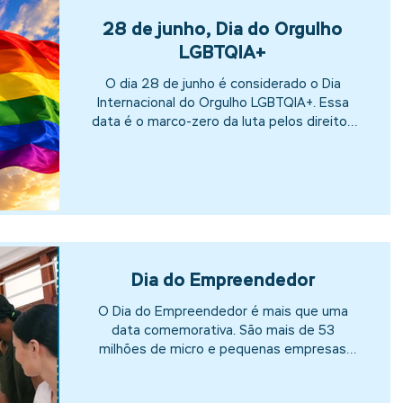
subgrupos de pessoas com interesses em
28 de junho, Dia do Orgulho
comum. A função permitirá
LGBTQIA+
O dia 28 de junho é considerado o Dia
Internacional do Orgulho LGBTQIA+. Essa
data é o marco-zero da luta pelos direitos
LGBTQIA+ nos EUA e no mundo. Foi no ano
de 1969, nos EUA, que uma das mais
importantes rebeliões civis da história
aconteceu. Ela ficou conhecida como a
Rebelião de Stonewall, onde gays, lésbicas,
travestis e drag queens enfrentaram a
força policial em um episódio que serviu de
base para o Movimento LGBTQIA+ em todo
Dia do Empreendedor
o mundo. A data tem como principal objet
O Dia do Empreendedor é mais que uma
data comemorativa. São mais de 53
milhões de micro e pequenas empresas
que somam 27% do Produto...