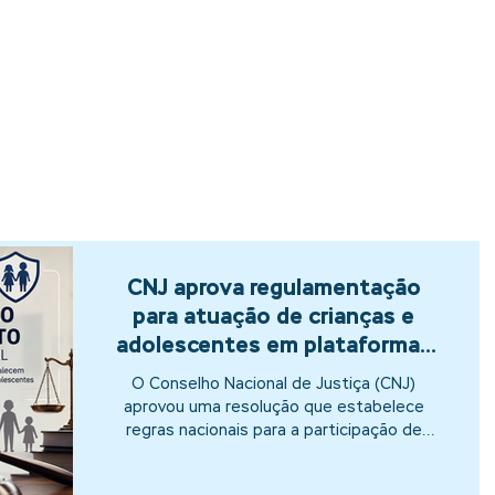
O QUE FAZEMOS
BLOG
RELEASE
CLIPPING
CNJ aprova regulamentação
para atuação de crianças e
adolescentes em plataformas
digitais: entenda o que muda
O Conselho Nacional de Justiça (CNJ)
aprovou uma resolução que estabelece
regras nacionais para a participação de
crianças e adolescentes em atividades
realizadas em plataformas digitais. A