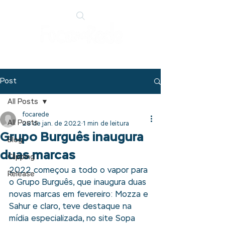
Post
All Posts
focarede
All Posts
28 de jan. de 2022
1 min de leitura
Grupo Burguês inaugura
Blog
duas marcas
Clipping
2022 começou a todo o vapor para 
Release
o Grupo Burguês, que inaugura duas 
novas marcas em fevereiro: Mozza e 
Sahur e claro, teve destaque na 
mídia especializada, no site 
Sopa 